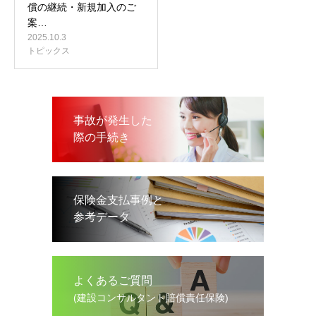
償の継続・新規加入のご
案…
2025.10.3
トピックス
事故が発生した
際の手続き
保険金支払事例と
参考データ
よくあるご質問
(建設コンサルタント賠償責任保険)